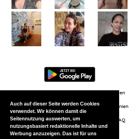
Information
Über uns
Zuschriften/Erfahrungen
Auch auf dieser Seite werden Cookies
Datenschutzerklärung
AGB
Datenschutzrichtlinien
verwendet. Wir können damit die
Seitennutzung auswerten, um
Nehmen Sie Kontakt mit uns auf
Affiliation
FAQ
nutzungsbasiert redaktionelle Inhalte und
Werbung anzuzeigen. Das ist für uns
Unsere anderen Websites