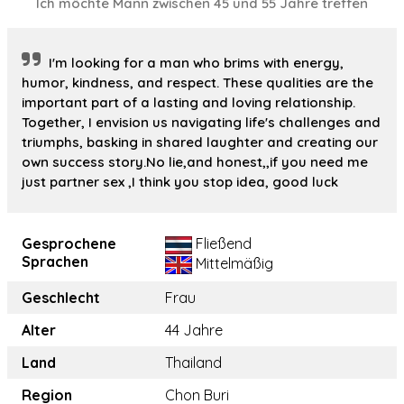
Ich möchte Mann zwischen 45 und 55 Jahre treffen
I'm looking for a man who brims with energy,
humor, kindness, and respect. These qualities are the
important part of a lasting and loving relationship.
Together, I envision us navigating life's challenges and
triumphs, basking in shared laughter and creating our
own success story.No lie,and honest,,if you need me
just partner sex ,I think you stop idea, good luck
Gesprochene
Fließend
Sprachen
Mittelmäßig
Geschlecht
Frau
Alter
44 Jahre
Land
Thailand
Region
Chon Buri