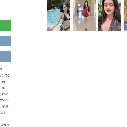
, i
ve to
 me
ns.
t me
ter.
t me
not
e who