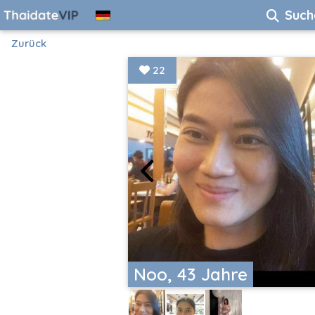
Such
Zurück
22
Noo, 43 Jahre