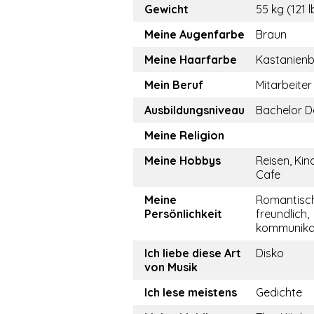
Gewicht
55 kg (121 l
Meine Augenfarbe
Braun
Meine Haarfarbe
Kastanien
Mein Beruf
Mitarbeiter
Ausbildungsniveau
Bachelor D
Meine Religion
Meine Hobbys
Reisen, Kin
Cafe
Meine
Romantisch
Persönlichkeit
freundlich,
kommunika
Ich liebe diese Art
Disko
von Musik
Ich lese meistens
Gedichte