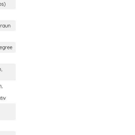
bs)
braun
egree
o,
,
tiv