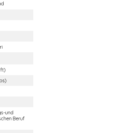
nd
ri
ft)
lbs)
gs-und
chen Beruf