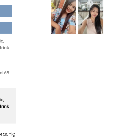
c,
drink
d 65
c,
drink
rachig