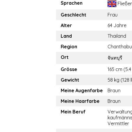
Sprachen
Fließe
Geschlecht
Frau
Alter
64 Jahre
Land
Thailand
Region
Chanthabu
Ort
จันทบุรี
Grösse
165 cm (5.4 
Gewicht
58 kg (128 
Meine Augenfarbe
Braun
Meine Haarfarbe
Braun
Mein Beruf
Verwaltun
kaufmännis
Vermittler