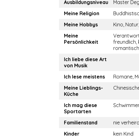
Ausbildungsniveau
Master De
Meine Religion
Buddhistis
Meine Hobbys
Kino, Natur
Meine
Verantwor
Persönlichkeit
freundlich,
romantisch,
Ich liebe diese Art
von Musik
Ich lese meistens
Romane, M
Meine Lieblings-
Chinesisch
Küche
Ich mag diese
Schwimmen,
Sportarten
Familienstand
nie verhei
Kinder
kein Kind