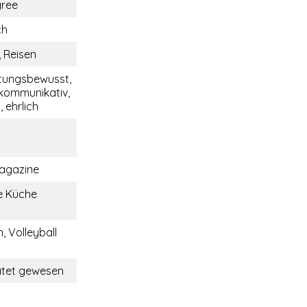
gree
ch
, Reisen
tungsbewusst,
 kommunikativ,
 ehrlich
agazine
e Küche
 Volleyball
ratet gewesen