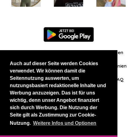
Information
Über uns
Zuschriften/Erfahrungen
Auch auf dieser Seite werden Cookies
Datenschutzerklärung
AGB
Datenschutzrichtlinien
verwendet. Wir können damit die
Seitennutzung auswerten, um
Nehmen Sie Kontakt mit uns auf
Affiliation
FAQ
nutzungsbasiert redaktionelle Inhalte und
Werbung anzuzeigen. Das ist für uns
Unsere anderen Websites
wichtig, denn unser Angebot finanziert
sich durch Werbung. Die Nutzung der
BlackAndBeauties
RussianKisses
Seite gilt als Zustimmung zur Cookie-
Nutzung.
Weitere Infos und Optionen
Copyright 2026 thaidatevip