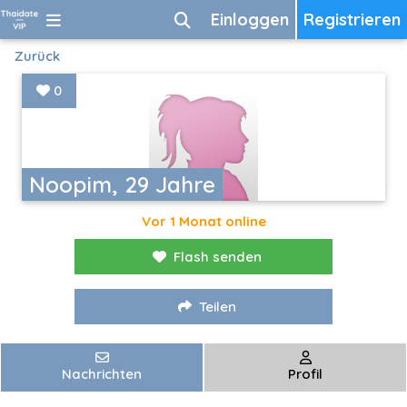
Einloggen
Registrieren
Zurück
0
Noopim, 29 Jahre
Vor 1 Monat online
Flash senden
Teilen
Nachrichten
Profil