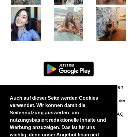
Information
Über uns
Zuschriften/Erfahrungen
Auch auf dieser Seite werden Cookies
Datenschutzerklärung
AGB
Datenschutzrichtlinien
verwendet. Wir können damit die
Seitennutzung auswerten, um
Nehmen Sie Kontakt mit uns auf
Affiliation
FAQ
nutzungsbasiert redaktionelle Inhalte und
Werbung anzuzeigen. Das ist für uns
Unsere anderen Websites
wichtig, denn unser Angebot finanziert