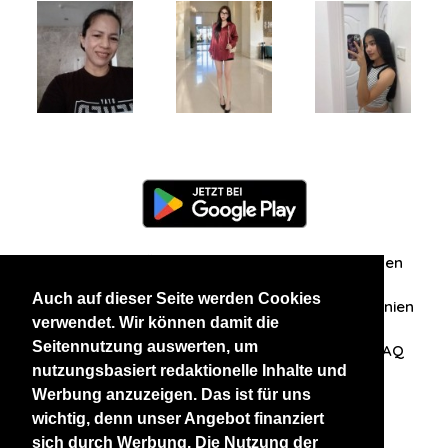
Information
Über uns
Zuschriften/Erfahrungen
Auch auf dieser Seite werden Cookies
Datenschutzerklärung
AGB
Datenschutzrichtlinien
verwendet. Wir können damit die
Seitennutzung auswerten, um
Nehmen Sie Kontakt mit uns auf
Affiliation
FAQ
nutzungsbasiert redaktionelle Inhalte und
Werbung anzuzeigen. Das ist für uns
Unsere anderen Websites
wichtig, denn unser Angebot finanziert
sich durch Werbung. Die Nutzung der