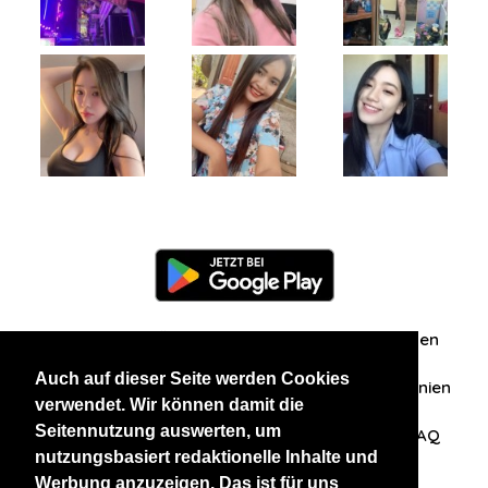
Information
Über uns
Zuschriften/Erfahrungen
Auch auf dieser Seite werden Cookies
Datenschutzerklärung
AGB
Datenschutzrichtlinien
verwendet. Wir können damit die
Seitennutzung auswerten, um
Nehmen Sie Kontakt mit uns auf
Affiliation
FAQ
nutzungsbasiert redaktionelle Inhalte und
Werbung anzuzeigen. Das ist für uns