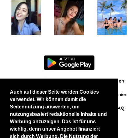
Information
Über uns
Zuschriften/Erfahrungen
Auch auf dieser Seite werden Cookies
Datenschutzerklärung
AGB
Datenschutzrichtlinien
verwendet. Wir können damit die
Seitennutzung auswerten, um
Nehmen Sie Kontakt mit uns auf
Affiliation
FAQ
nutzungsbasiert redaktionelle Inhalte und
Werbung anzuzeigen. Das ist für uns
Unsere anderen Websites
wichtig, denn unser Angebot finanziert
sich durch Werbung. Die Nutzung der