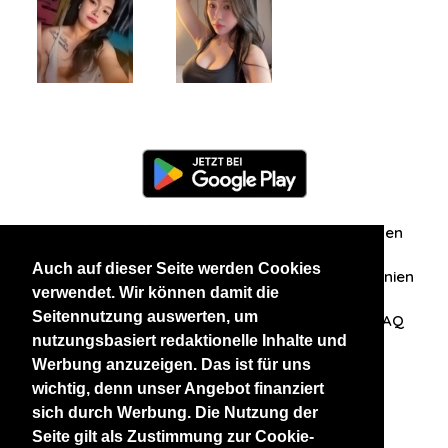
Information
Über uns
Zuschriften/Erfahrungen
Auch auf dieser Seite werden Cookies
Datenschutzerklärung
AGB
Datenschutzrichtlinien
verwendet. Wir können damit die
Seitennutzung auswerten, um
Nehmen Sie Kontakt mit uns auf
Affiliation
FAQ
nutzungsbasiert redaktionelle Inhalte und
Werbung anzuzeigen. Das ist für uns
Unsere anderen Websites
wichtig, denn unser Angebot finanziert
sich durch Werbung. Die Nutzung der
BlackAndBeauties
RussianKisses
Seite gilt als Zustimmung zur Cookie-