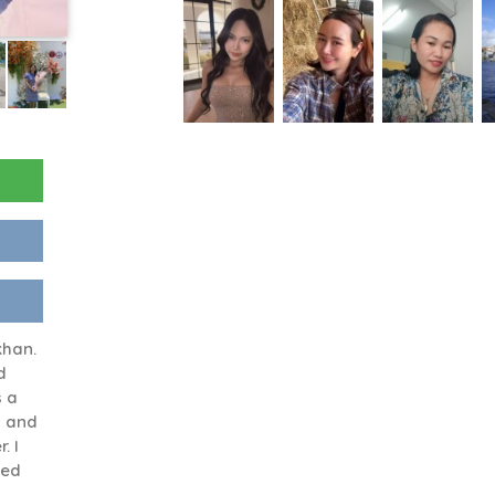
han.
d
s a
h and
. I
ted