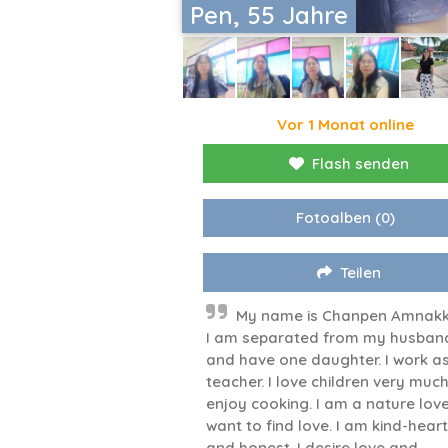
Pen, 55 Jahre
Vor 1 Monat online
Flash senden
Fotoalben
(0)
Teilen
My name is Chanpen Amnakk
I am separated from my husban
and have one daughter. I work a
teacher. I love children very muc
enjoy cooking. I am a nature lover
want to find love. I am kind-hear
and honest. I desire love and