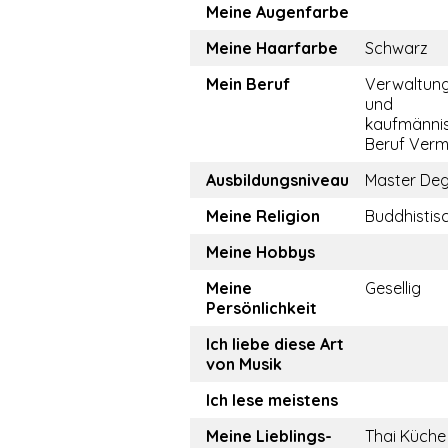
Meine Augenfarbe
Meine Haarfarbe
Schwarz
Mein Beruf
Verwaltun
und
kaufmänni
Beruf Vermi
Ausbildungsniveau
Master De
Meine Religion
Buddhistis
Meine Hobbys
Meine
Gesellig
Persönlichkeit
Ich liebe diese Art
von Musik
Ich lese meistens
Meine Lieblings-
Thai Küche