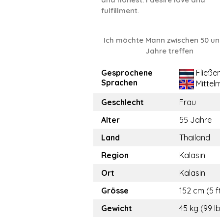
fulfillment.
Ich möchte Mann zwischen 50 un
Jahre treffen
Gesprochene
Fließe
Sprachen
Mittel
Geschlecht
Frau
Alter
55 Jahre
Land
Thailand
Region
Kalasin
Ort
Kalasin
Grösse
152 cm (5 f
Gewicht
45 kg (99 l