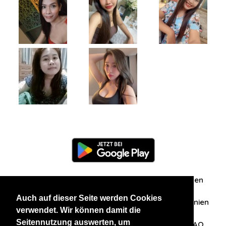
Information
Über uns
Zuschriften/Erfahrungen
Auch auf dieser Seite werden Cookies
Datenschutzerklärung
AGB
Datenschutzrichtlinien
verwendet. Wir können damit die
Seitennutzung auswerten, um
Nehmen Sie Kontakt mit uns auf
Affiliation
FAQ