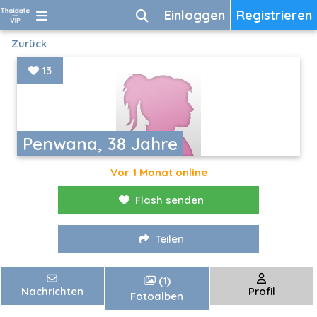
Einloggen
Registrieren
Zurück
13
Penwana, 38 Jahre
Vor 1 Monat online
Flash senden
Teilen
(1)
Nachrichten
Profil
Fotoalben