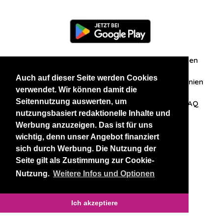
Information
Über uns
Zuschriften/Erfahrungen
Auch auf dieser Seite werden Cookies
Datenschutzerklärung
AGB
Datenschutzrichtlinien
verwendet. Wir können damit die
Seitennutzung auswerten, um
Nehmen Sie Kontakt mit uns auf
Affiliation
FAQ
nutzungsbasiert redaktionelle Inhalte und
Werbung anzuzeigen. Das ist für uns
Unsere anderen Websites
wichtig, denn unser Angebot finanziert
sich durch Werbung. Die Nutzung der
BlackAndBeauties
RussianKisses
Seite gilt als Zustimmung zur Cookie-
Nutzung.
Weitere Infos und Optionen
Copyright 2026 thaidatevip
Ich akzeptiere