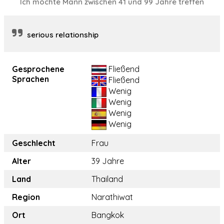
Ich möchte Mann zwischen 41 und 99 Jahre treffen
serious relationship
Gesprochene
Fließend
Sprachen
Fließend
Wenig
Wenig
Wenig
Wenig
Geschlecht
Frau
Alter
39 Jahre
Land
Thailand
Region
Narathiwat
Ort
Bangkok