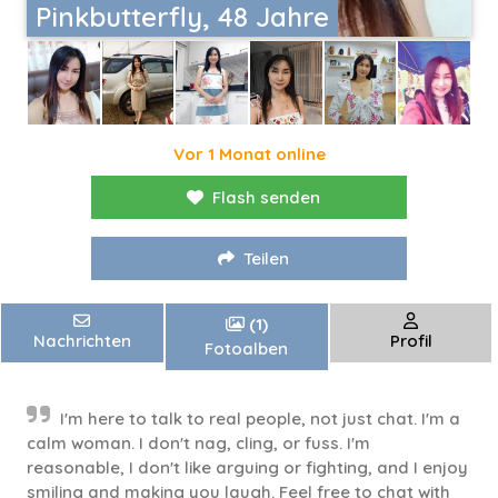
Pinkbutterfly, 48 Jahre
Vor 1 Monat online
Flash senden
Teilen
(1)
Nachrichten
Profil
Fotoalben
I'm here to talk to real people, not just chat. I'm a
calm woman. I don't nag, cling, or fuss. I'm
reasonable, I don't like arguing or fighting, and I enjoy
smiling and making you laugh. Feel free to chat with