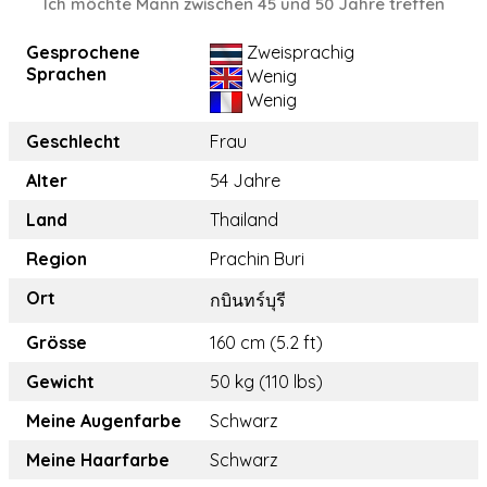
Ich möchte Mann zwischen 45 und 50 Jahre treffen
Gesprochene
Zweisprachig
Sprachen
Wenig
Wenig
Geschlecht
Frau
Alter
54 Jahre
Land
Thailand
Region
Prachin Buri
Ort
กบินทร์บุรี
Grösse
160 cm (5.2 ft)
Gewicht
50 kg (110 lbs)
Meine Augenfarbe
Schwarz
Meine Haarfarbe
Schwarz