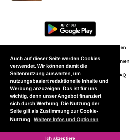
Information
Über uns
Zuschriften/Erfahrungen
Auch auf dieser Seite werden Cookies
Datenschutzerklärung
AGB
Datenschutzrichtlinien
verwendet. Wir können damit die
Seitennutzung auswerten, um
Nehmen Sie Kontakt mit uns auf
Affiliation
FAQ
nutzungsbasiert redaktionelle Inhalte und
Werbung anzuzeigen. Das ist für uns
Unsere anderen Websites
wichtig, denn unser Angebot finanziert
sich durch Werbung. Die Nutzung der
BlackAndBeauties
RussianKisses
Seite gilt als Zustimmung zur Cookie-
Nutzung.
Weitere Infos und Optionen
Copyright 2026 thaidatevip
Ich akzeptiere