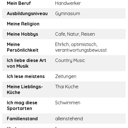
Mein Beruf
Handwerker
Ausbildungsniveau
Gymnasium
Meine Religion
Meine Hobbys
Cafe, Natur, Reisen
Meine
Ehrlich, optimistisch,
Persönlichkeit
verantwortungsbewusst
Ich liebe diese Art
Country Music
von Musik
Ich lese meistens
Zeitungen
Meine Lieblings-
Thai Küche
Küche
Ich mag diese
Schwimmen
Sportarten
Familienstand
alleinstehend