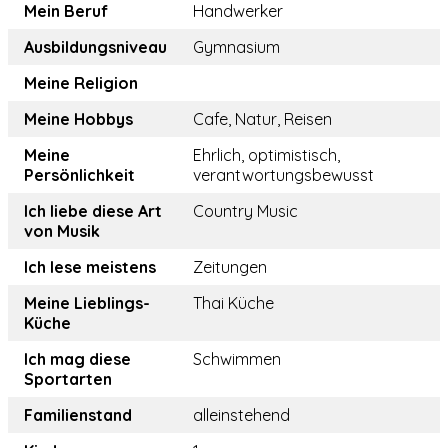
Mein Beruf
Handwerker
Ausbildungsniveau
Gymnasium
Meine Religion
Meine Hobbys
Cafe, Natur, Reisen
Meine
Ehrlich, optimistisch,
Persönlichkeit
verantwortungsbewusst
Ich liebe diese Art
Country Music
von Musik
Ich lese meistens
Zeitungen
Meine Lieblings-
Thai Küche
Küche
Ich mag diese
Schwimmen
Sportarten
Familienstand
alleinstehend