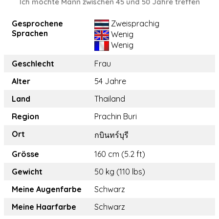
Ich möchte Mann zwischen 45 und 50 Jahre treffen
Gesprochene
Zweisprachig
Sprachen
Wenig
Wenig
Geschlecht
Frau
Alter
54 Jahre
Land
Thailand
Region
Prachin Buri
Ort
กบินทร์บุรี
Grösse
160 cm (5.2 ft)
Gewicht
50 kg (110 lbs)
Meine Augenfarbe
Schwarz
Meine Haarfarbe
Schwarz