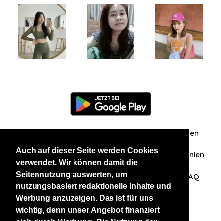
Information
Über uns
Zuschriften/Erfahrungen
Auch auf dieser Seite werden Cookies
Datenschutzerklärung
AGB
Datenschutzrichtlinien
verwendet. Wir können damit die
Seitennutzung auswerten, um
Nehmen Sie Kontakt mit uns auf
Affiliation
FAQ
nutzungsbasiert redaktionelle Inhalte und
Werbung anzuzeigen. Das ist für uns
Unsere anderen Websites
wichtig, denn unser Angebot finanziert