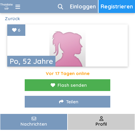
Einloggen
Registrieren
Zurück
6
Po, 52 Jahre
Vor 17 Tagen online
Flash senden
Teilen
Nachrichten
Profil