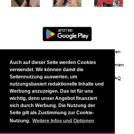
Information
Über uns
Zuschriften/Erfahrungen
Auch auf dieser Seite werden Cookies
Datenschutzerklärung
AGB
Datenschutzrichtlinien
verwendet. Wir können damit die
Seitennutzung auswerten, um
Nehmen Sie Kontakt mit uns auf
Affiliation
FAQ
nutzungsbasiert redaktionelle Inhalte und
Werbung anzuzeigen. Das ist für uns
Unsere anderen Websites
wichtig, denn unser Angebot finanziert
sich durch Werbung. Die Nutzung der
BlackAndBeauties
RussianKisses
Seite gilt als Zustimmung zur Cookie-
Nutzung.
Weitere Infos und Optionen
Copyright 2026 thaidatevip