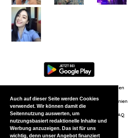
Information
Über uns
Zuschriften/Erfahrungen
Auch auf dieser Seite werden Cookies
Datenschutzerklärung
AGB
Datenschutzrichtlinien
verwendet. Wir können damit die
Seitennutzung auswerten, um
Nehmen Sie Kontakt mit uns auf
Affiliation
FAQ
nutzungsbasiert redaktionelle Inhalte und
Werbung anzuzeigen. Das ist für uns
Unsere anderen Websites
wichtig, denn unser Angebot finanziert