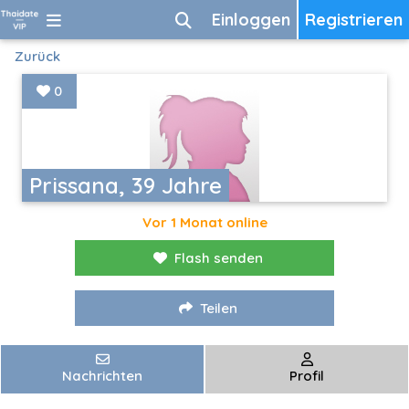
Einloggen
Registrieren
Zurück
0
Prissana, 39 Jahre
Vor 1 Monat online
Flash senden
Teilen
Nachrichten
Profil