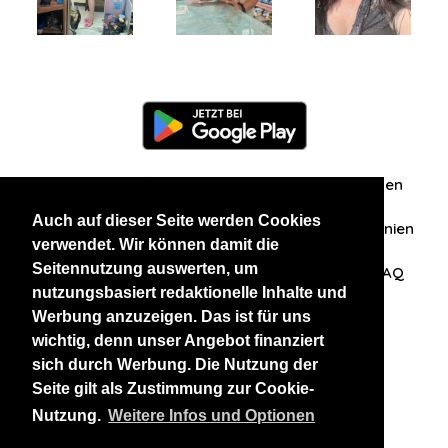
Information
Über uns
Zuschriften/Erfahrungen
Auch auf dieser Seite werden Cookies
Datenschutzerklärung
AGB
Datenschutzrichtlinien
verwendet. Wir können damit die
Seitennutzung auswerten, um
Nehmen Sie Kontakt mit uns auf
Affiliation
FAQ
nutzungsbasiert redaktionelle Inhalte und
Werbung anzuzeigen. Das ist für uns
Unsere anderen Websites
wichtig, denn unser Angebot finanziert
sich durch Werbung. Die Nutzung der
BlackAndBeauties
RussianKisses
Seite gilt als Zustimmung zur Cookie-
Nutzung.
Weitere Infos und Optionen
Copyright 2026 thaidatevip