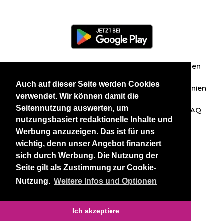
Information
Über uns
Zuschriften/Erfahrungen
Auch auf dieser Seite werden Cookies
Datenschutzerklärung
AGB
Datenschutzrichtlinien
verwendet. Wir können damit die
Seitennutzung auswerten, um
Nehmen Sie Kontakt mit uns auf
Affiliation
FAQ
nutzungsbasiert redaktionelle Inhalte und
Werbung anzuzeigen. Das ist für uns
Unsere anderen Websites
wichtig, denn unser Angebot finanziert
sich durch Werbung. Die Nutzung der
BlackAndBeauties
RussianKisses
Seite gilt als Zustimmung zur Cookie-
Nutzung.
Weitere Infos und Optionen
Copyright 2026 thaidatevip
Ich akzeptiere