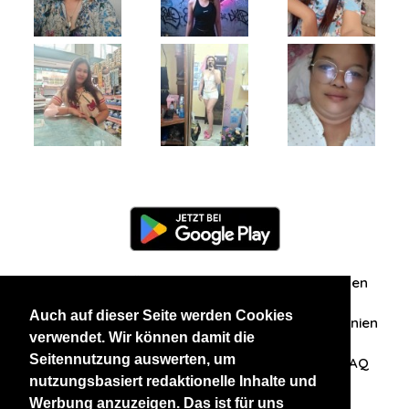
Information
Über uns
Zuschriften/Erfahrungen
Auch auf dieser Seite werden Cookies
Datenschutzerklärung
AGB
Datenschutzrichtlinien
verwendet. Wir können damit die
Seitennutzung auswerten, um
Nehmen Sie Kontakt mit uns auf
Affiliation
FAQ
nutzungsbasiert redaktionelle Inhalte und
Werbung anzuzeigen. Das ist für uns