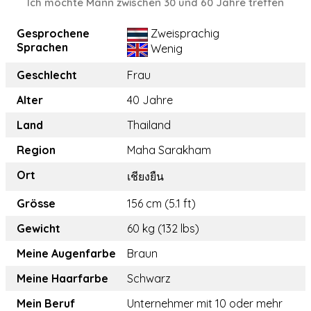
Ich möchte Mann zwischen 30 und 60 Jahre treffen
Gesprochene
Zweisprachig
Sprachen
Wenig
Geschlecht
Frau
Alter
40 Jahre
Land
Thailand
Region
Maha Sarakham
Ort
เชียงยืน
Grösse
156 cm (5.1 ft)
Gewicht
60 kg (132 lbs)
Meine Augenfarbe
Braun
Meine Haarfarbe
Schwarz
Mein Beruf
Unternehmer mit 10 oder mehr