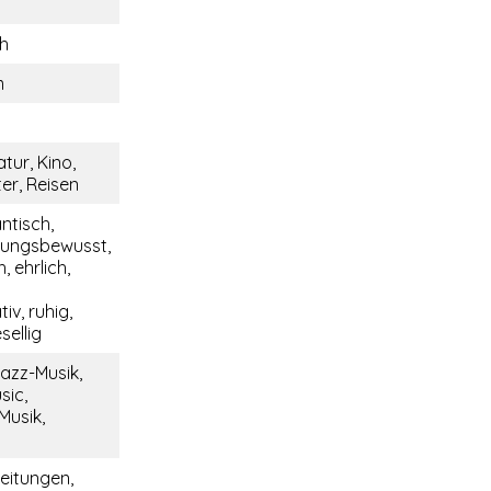
ch
m
tur, Kino,
er, Reisen
ntisch,
tungsbewusst,
, ehrlich,
v, ruhig,
sellig
azz-Musik,
sic,
Musik,
eitungen,