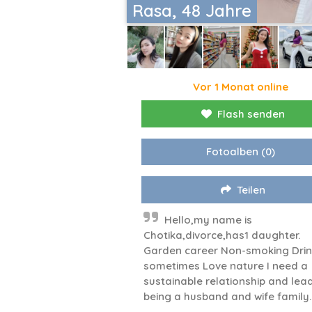
Rasa, 48 Jahre
Vor 1 Monat online
Flash senden
Fotoalben
(0)
Teilen
Hello,my name is
Chotika,divorce,has1 daughter.
Garden career Non-smoking Drin
sometimes Love nature I need a
sustainable relationship and lea
being a husband and wife family.