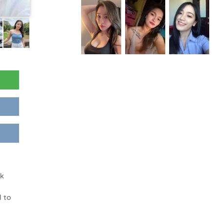
k
d to