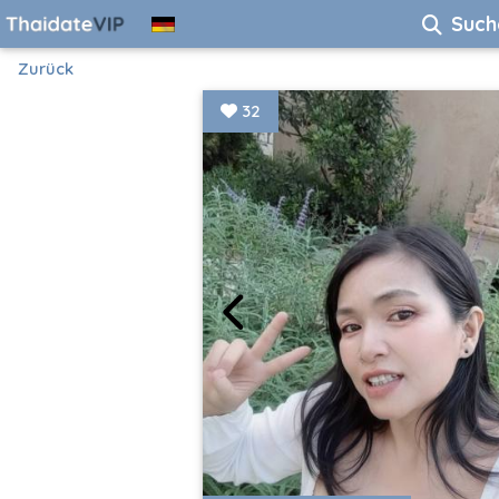
Such
Zurück
32