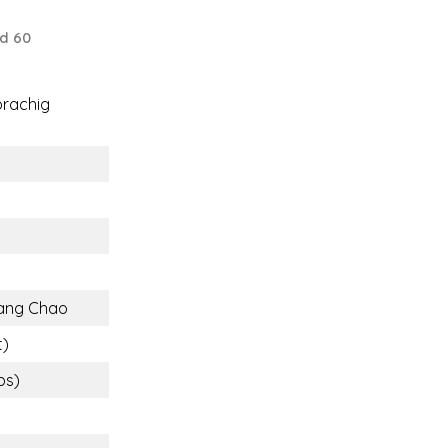
d 60
rachig
ang Chao
t)
bs)