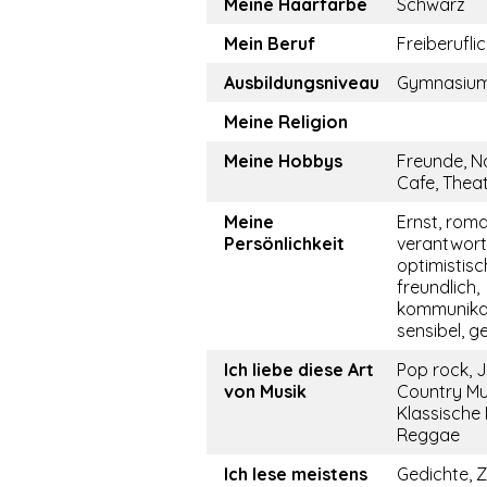
Meine Haarfarbe
Schwarz
Mein Beruf
Freiberufli
Ausbildungsniveau
Gymnasiu
Meine Religion
Meine Hobbys
Freunde, Na
Cafe, Theat
Meine
Ernst, roma
Persönlichkeit
verantwor
optimistisch
freundlich,
kommunikati
sensibel, ge
Ich liebe diese Art
Pop rock, J
von Musik
Country Mu
Klassische 
Reggae
Ich lese meistens
Gedichte, Z