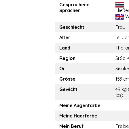
Gesprochene
Sprachen
Fließe
W
Geschlecht
Frau
Alter
55 Ja
Land
Thail
Region
Si Sa 
Ort
Sisake
Grösse
153 cm
Gewicht
49 kg 
lbs)
Meine Augenfarbe
Meine Haarfarbe
Mein Beruf
Freibe