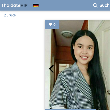
Such
Zurück
0