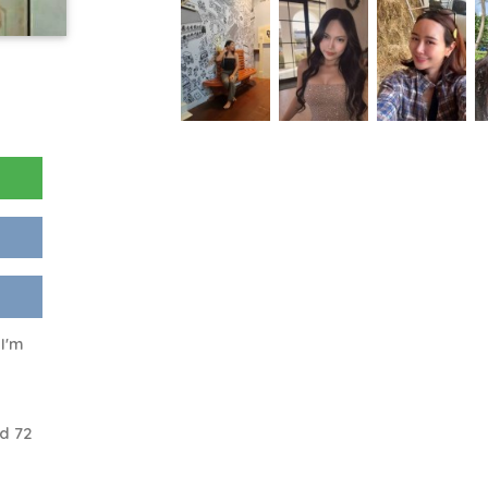
 I'm
d 72