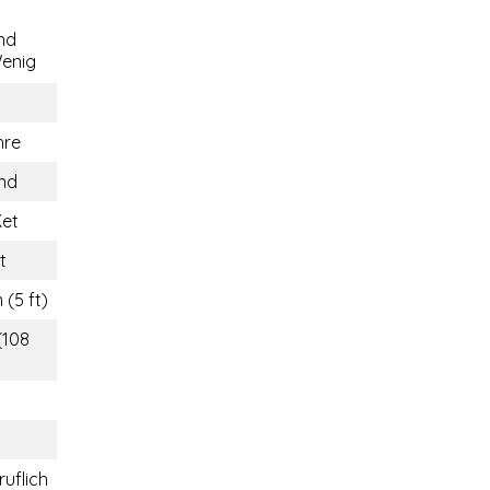
nd
enig
hre
and
Ket
t
 (5 ft)
(108
ruflich