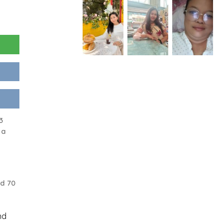
3
 a
d 70
nd