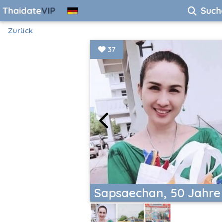
Such
Zurück
37
Sapsaechan, 50 Jahre