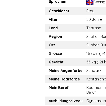
Sprachen
Wenig
Geschlecht
Frau
Alter
50 Jahre
Land
Thailand
Region
Suphan Bur
Ort
Suphan Bur
Grösse
165 cm (5.4 
Gewicht
55 kg (121 l
Meine Augenfarbe
Schwarz
Meine Haarfarbe
Kastanien
Mein Beruf
Kaufmänni
Beruf
Ausbildungsniveau
Gymnasiu