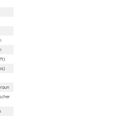
i
i
ft)
bs)
braun
scher
m