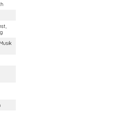
ch
nst,
ig
 Musik
n