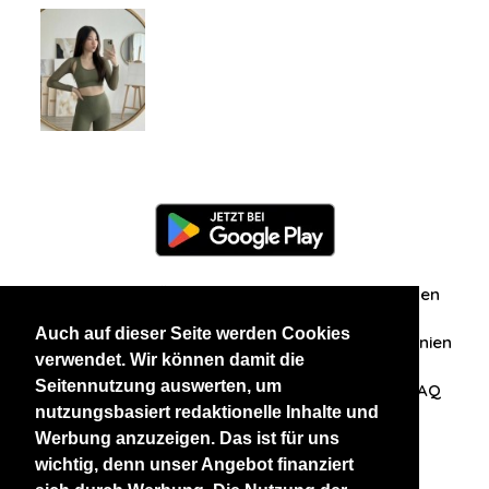
Information
Über uns
Zuschriften/Erfahrungen
Auch auf dieser Seite werden Cookies
Datenschutzerklärung
AGB
Datenschutzrichtlinien
verwendet. Wir können damit die
Seitennutzung auswerten, um
Nehmen Sie Kontakt mit uns auf
Affiliation
FAQ
nutzungsbasiert redaktionelle Inhalte und
Werbung anzuzeigen. Das ist für uns
Unsere anderen Websites
wichtig, denn unser Angebot finanziert