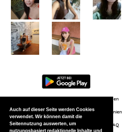
Information
Über uns
Zuschriften/Erfahrungen
Auch auf dieser Seite werden Cookies
Datenschutzerklärung
AGB
Datenschutzrichtlinien
verwendet. Wir können damit die
Seitennutzung auswerten, um
Nehmen Sie Kontakt mit uns auf
Affiliation
FAQ
nutzungsbasiert redaktionelle Inhalte und