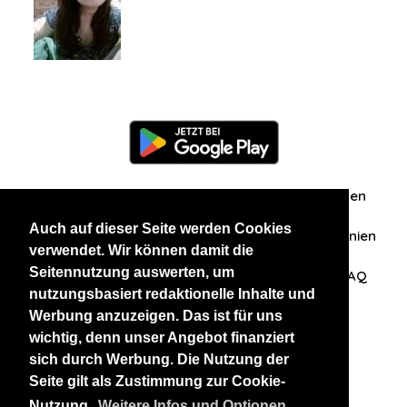
Information
Über uns
Zuschriften/Erfahrungen
Auch auf dieser Seite werden Cookies
Datenschutzerklärung
AGB
Datenschutzrichtlinien
verwendet. Wir können damit die
Seitennutzung auswerten, um
Nehmen Sie Kontakt mit uns auf
Affiliation
FAQ
nutzungsbasiert redaktionelle Inhalte und
Werbung anzuzeigen. Das ist für uns
Unsere anderen Websites
wichtig, denn unser Angebot finanziert
sich durch Werbung. Die Nutzung der
BlackAndBeauties
RussianKisses
Seite gilt als Zustimmung zur Cookie-
Nutzung.
Weitere Infos und Optionen