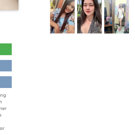
ing
h
tner
e
ar