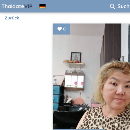
Such
Zurück
0