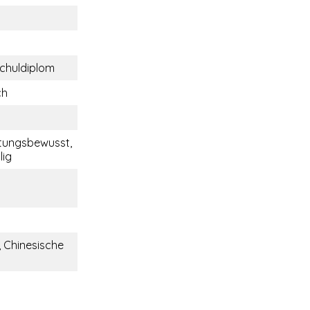
chuldiplom
ch
tungsbewusst,
lig
, Chinesische