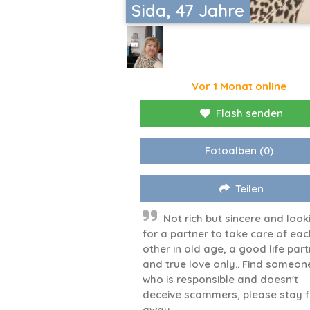
Sida, 47 Jahre
Vor 1 Monat online
Flash senden
Fotoalben
(0)
Teilen
Not rich but sincere and look
for a partner to take care of eac
other in old age, a good life par
and true love only.. Find someon
who is responsible and doesn't
deceive scammers, please stay f
away.