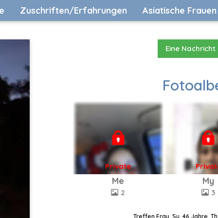
e
Zuschriften/Erfahrungen
Asiatische Frauen
Eine Nachricht
Fotoalb
Private
Privat
Me
My
2
3
Treffen Frau, Su, 46 Jahre, T