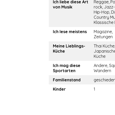
Ich liebe diese Art
Reggae, P
von Musik
rock, Jazz-
Hip-Hop, Di
Country Mu
Klassische
Ich lese meistens
Magazine,
Zeitungen
Meine Lieblings-
Thai Küche
Küche
Japanisch
Küche
Ich mag diese
Andere, Sq
Sportarten
Wandern
Familienstand
geschiede
Kinder
1