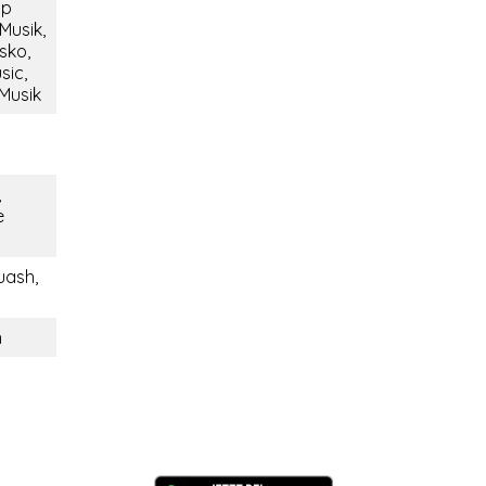
op
Musik,
sko,
sic,
 Musik
,
e
uash,
n