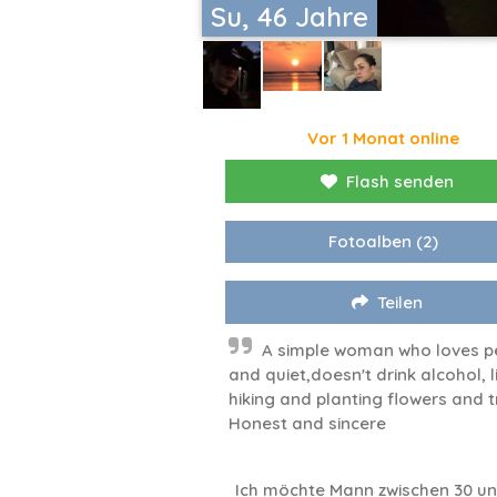
Su, 46 Jahre
Vor 1 Monat online
Flash senden
Fotoalben
(2)
Teilen
A simple woman who loves 
and quiet,doesn't drink alcohol, l
hiking and planting flowers and t
Honest and sincere
Ich möchte Mann zwischen 30 un