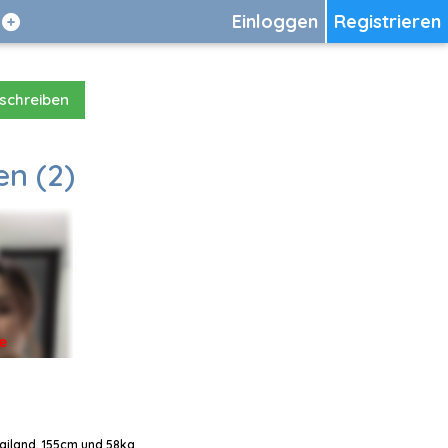
Einloggen
Registrieren
 schreiben
en (2)
e
hailand, 155cm und 58kg