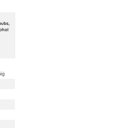
pubs,
cohol
ig