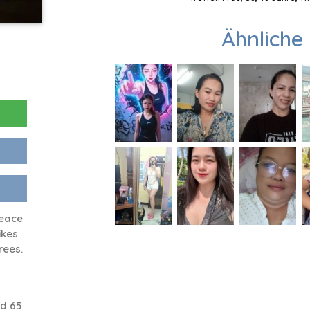
Ähnliche 
peace
ikes
rees.
d 65