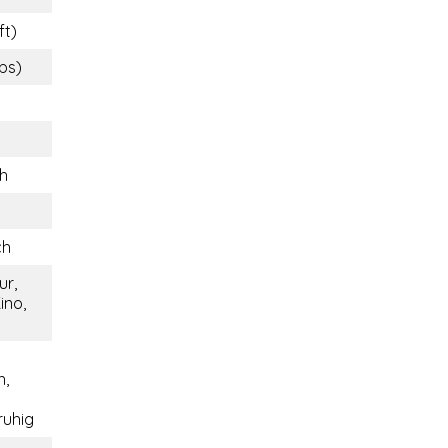
ft)
lbs)
ch
ch
ur,
ino,
h,
ruhig