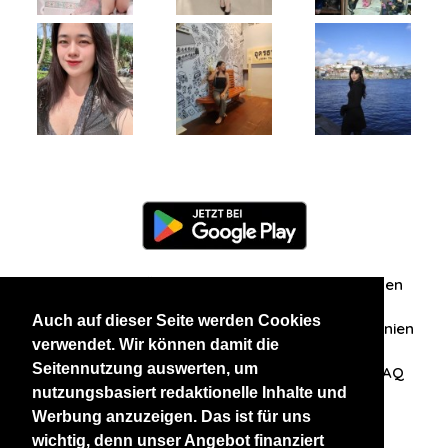
Information
Über uns
Zuschriften/Erfahrungen
Auch auf dieser Seite werden Cookies
Datenschutzerklärung
AGB
Datenschutzrichtlinien
verwendet. Wir können damit die
Seitennutzung auswerten, um
Nehmen Sie Kontakt mit uns auf
Affiliation
FAQ
nutzungsbasiert redaktionelle Inhalte und
Werbung anzuzeigen. Das ist für uns
Unsere anderen Websites
wichtig, denn unser Angebot finanziert