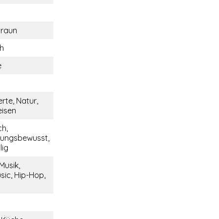
braun
ch
e
rte, Natur,
eisen
ch,
tungsbewusst,
lig
Musik,
sic, Hip-Hop,