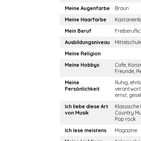
Meine Augenfarbe
Braun
Meine Haarfarbe
Kastanien
Mein Beruf
Freiberufli
Ausbildungsniveau
Mittelschul
Meine Religion
Meine Hobbys
Cafe, Konze
Freunde, R
Meine
Ruhig, ehrli
Persönlichkeit
verantwor
ernst, gesel
Ich liebe diese Art
Klassische 
von Musik
Country Mu
Pop rock
Ich lese meistens
Magazine