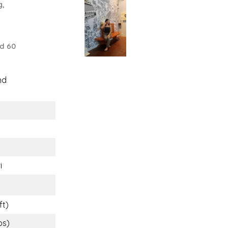
g,
d 60
nd
i
ft)
bs)