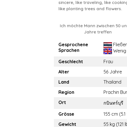
sincere, like traveling, like cookin
like planting trees and flowers.
Ich möchte Mann zwischen 50 un
Jahre treffen
Gesprochene
Fließe
Sprachen
Wenig
Geschlecht
Frau
Alter
56 Jahre
Land
Thailand
Region
Prachin Bur
Ort
กบินทร์บุรี
Grösse
155 cm (5.1 
Gewicht
55 kg (121 l