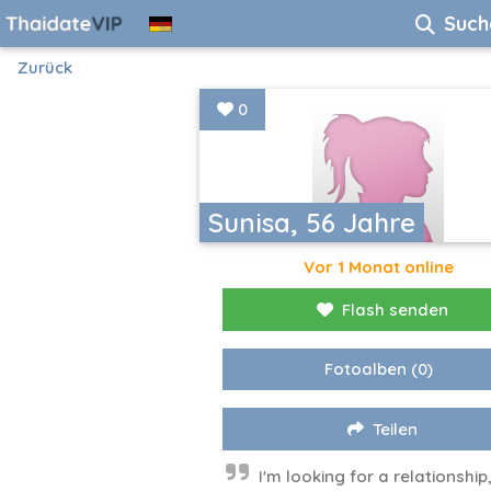
Such
Zurück
0
Sunisa, 56 Jahre
Vor 1 Monat online
Flash senden
Fotoalben
(0)
Teilen
I'm looking for a relationship,