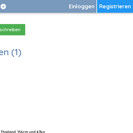
Einloggen
Registrieren
 schreiben
en (1)
, Thailand, 156cm und 47kg