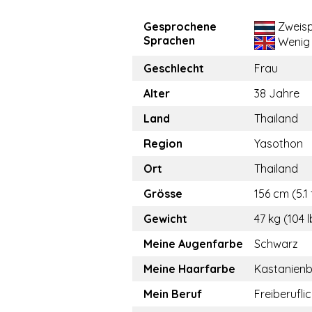
Gesprochene
Zweisp
Sprachen
Wenig
Geschlecht
Frau
Alter
38 Jahre
Land
Thailand
Region
Yasothon
Ort
Thailand
Grösse
156 cm (5.1 
Gewicht
47 kg (104 l
Meine Augenfarbe
Schwarz
Meine Haarfarbe
Kastanien
Mein Beruf
Freiberufli