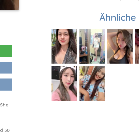
Ähnliche 
 She
d 50