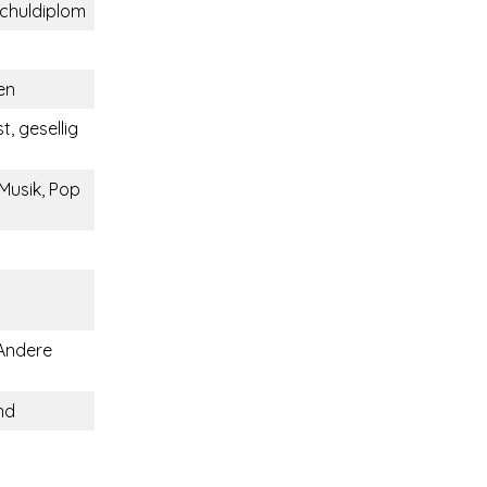
chuldiplom
en
st, gesellig
Musik, Pop
 Andere
nd