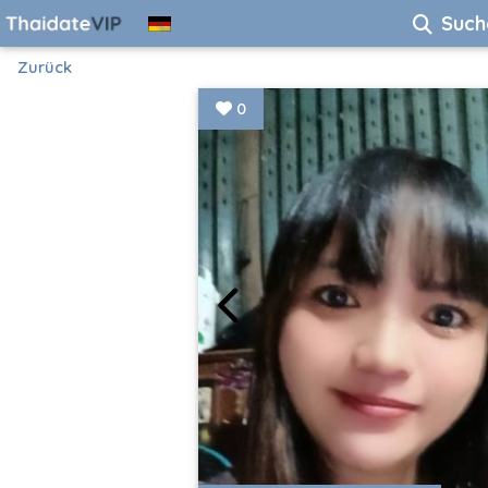
Such
Zurück
0