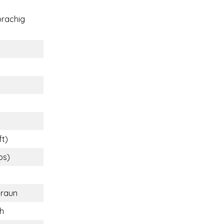
rachig
ft)
bs)
braun
ch