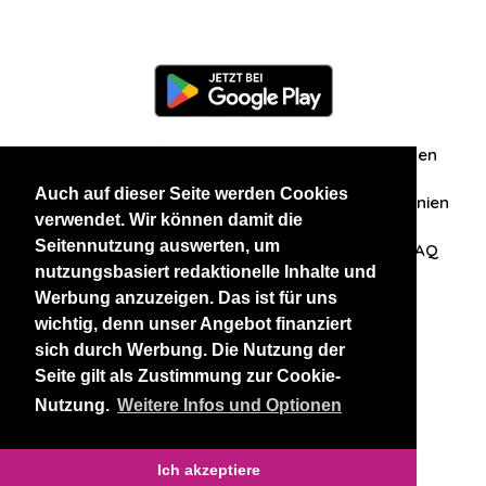
Information
Über uns
Zuschriften/Erfahrungen
Auch auf dieser Seite werden Cookies
Datenschutzerklärung
AGB
Datenschutzrichtlinien
verwendet. Wir können damit die
Seitennutzung auswerten, um
Nehmen Sie Kontakt mit uns auf
Affiliation
FAQ
nutzungsbasiert redaktionelle Inhalte und
Werbung anzuzeigen. Das ist für uns
Unsere anderen Websites
wichtig, denn unser Angebot finanziert
sich durch Werbung. Die Nutzung der
BlackAndBeauties
RussianKisses
Seite gilt als Zustimmung zur Cookie-
Nutzung.
Weitere Infos und Optionen
Copyright 2026 thaidatevip
Ich akzeptiere