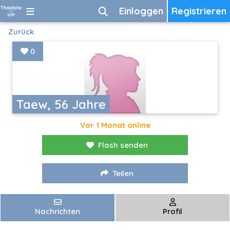
Einloggen
Registrieren
Zurück
0
Taew, 56 Jahre
Vor 1 Monat online
Flash senden
Teilen
Nachrichten
Profil