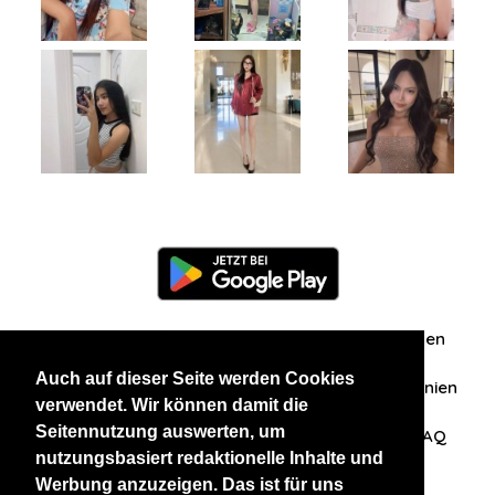
Information
Über uns
Zuschriften/Erfahrungen
Auch auf dieser Seite werden Cookies
Datenschutzerklärung
AGB
Datenschutzrichtlinien
verwendet. Wir können damit die
Seitennutzung auswerten, um
Nehmen Sie Kontakt mit uns auf
Affiliation
FAQ
nutzungsbasiert redaktionelle Inhalte und
Werbung anzuzeigen. Das ist für uns