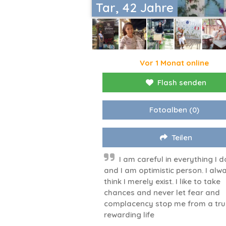
Tar, 42 Jahre
Vor 1 Monat online
Flash senden
Fotoalben
(0)
Teilen
I am careful in everything I d
and I am optimistic person. I alw
think I merely exist. I like to take
chances and never let fear and
complacency stop me from a tru
rewarding life