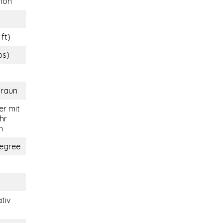
hon
 ft)
bs)
braun
r mit
hr
n
egree
tiv