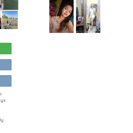
o
ays
ly