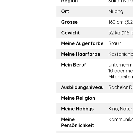
Region
Sakon Nak
Ort
Muang
Grösse
160 cm (5.2
Gewicht
52 kg (115 l
Meine Augenfarbe
Braun
Meine Haarfarbe
Kastanien
Mein Beruf
Unternehme
10 oder me
Mitarbeiter
Ausbildungsniveau
Bachelor D
Meine Religion
Meine Hobbys
Kino, Natur
Meine
Kommunika
Persönlichkeit