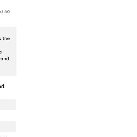
nd 60
 the
,
a
y and
nd