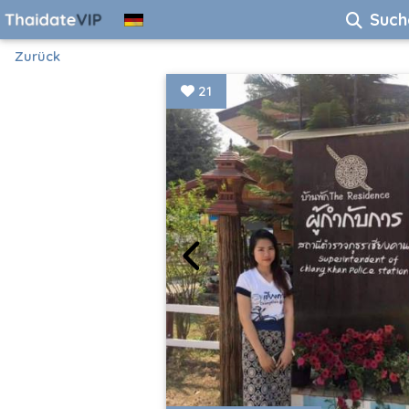
Such
Zurück
21