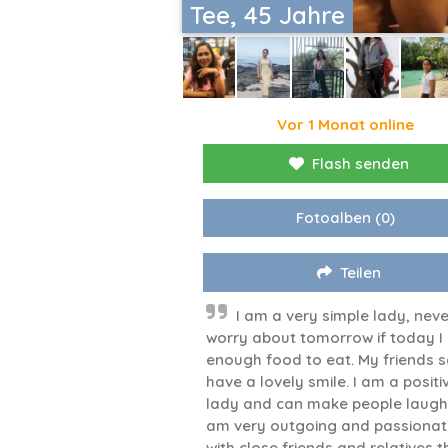
Tee, 45 Jahre
Vor 1 Monat online
Flash senden
Fotoalben
(0)
Teilen
I am a very simple lady, neve
worry about tomorrow if today I
enough food to eat. My friends s
have a lovely smile. I am a positi
lady and can make people laugh.
am very outgoing and passionat
with close friends and relatives 