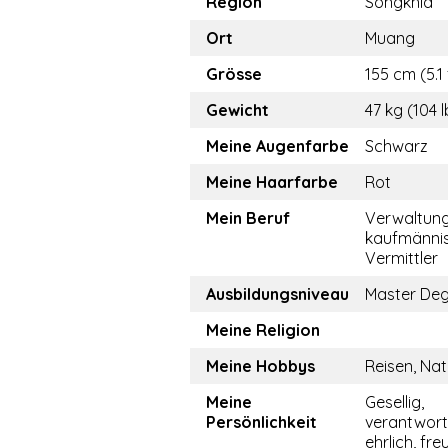
Region
Songkhla
Ort
Muang
Grösse
155 cm (5.1 
Gewicht
47 kg (104 l
Meine Augenfarbe
Schwarz
Meine Haarfarbe
Rot
Mein Beruf
Verwaltun
kaufmännis
Vermittler
Ausbildungsniveau
Master De
Meine Religion
Meine Hobbys
Reisen, Nat
Meine
Gesellig,
Persönlichkeit
verantwor
ehrlich, fre