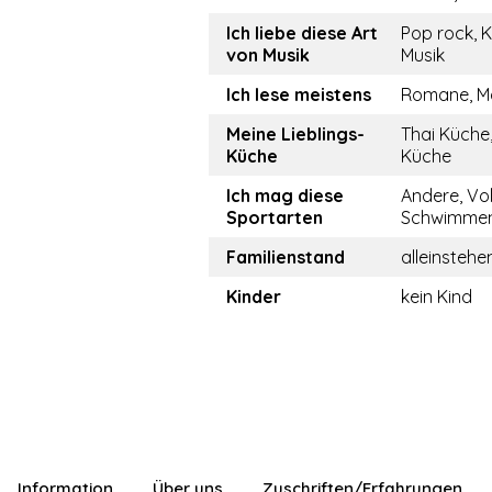
Ich liebe diese Art
Pop rock, K
von Musik
Musik
Ich lese meistens
Romane, M
Meine Lieblings-
Thai Küche
Küche
Küche
Ich mag diese
Andere, Vol
Sportarten
Schwimmen
Familienstand
alleinstehe
Kinder
kein Kind
Information
Über uns
Zuschriften/Erfahrungen