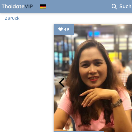
Such
Zurück
49