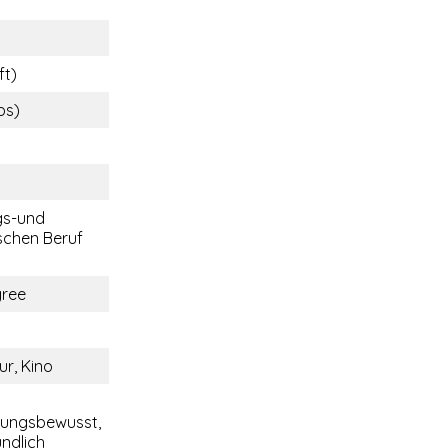
ft)
bs)
gs-und
chen Beruf
gree
ur, Kino
tungsbewusst,
undlich