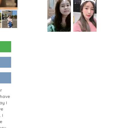
r
 have
ay I
ve
 I
e
they