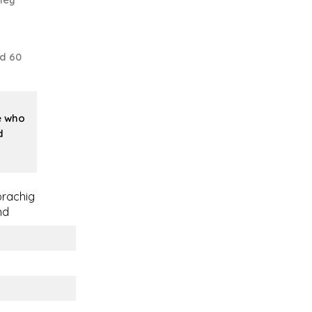
d 60
e who
d
rachig
nd