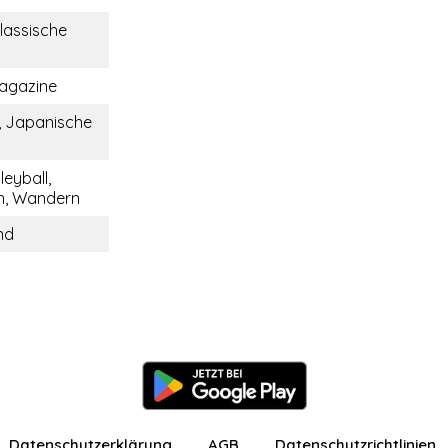
lassische
agazine
, Japanische
leyball,
, Wandern
nd
Datenschutzerklärung
AGB
Datenschutzrichtlinien