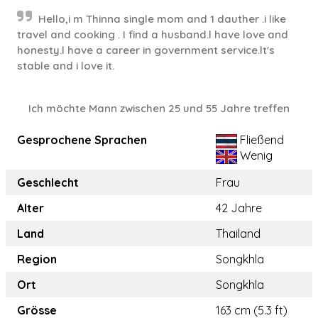
Hello,i m Thinna single mom and 1 dauther .i like
travel and cooking . I find a husband.l have love and
honesty.l have a career in government service.lt's
stable and i love it.
Ich möchte Mann zwischen 25 und 55 Jahre treffen
Gesprochene Sprachen
Fließend
Wenig
Geschlecht
Frau
Alter
42 Jahre
Land
Thailand
Region
Songkhla
Ort
Songkhla
Grösse
163 cm (5.3 ft)