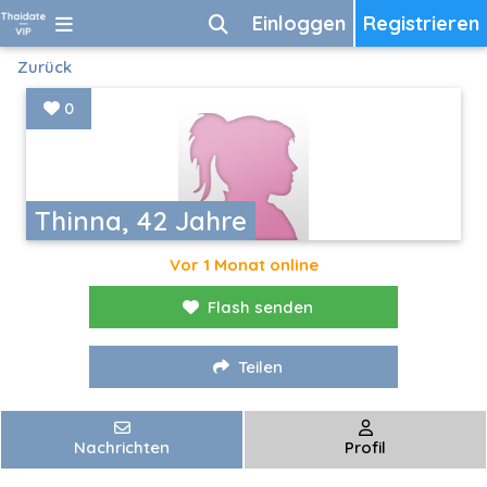
Einloggen
Registrieren
Zurück
0
Thinna, 42 Jahre
Vor 1 Monat online
Flash senden
Teilen
Nachrichten
Profil