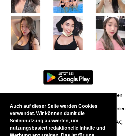
Information
Über uns
Zuschriften/Erfahrungen
Auch auf dieser Seite werden Cookies
Datenschutzerklärung
AGB
Datenschutzrichtlinien
verwendet. Wir können damit die
Seitennutzung auswerten, um
Nehmen Sie Kontakt mit uns auf
Affiliation
FAQ
nutzungsbasiert redaktionelle Inhalte und
Werbung anzuzeigen. Das ist für uns