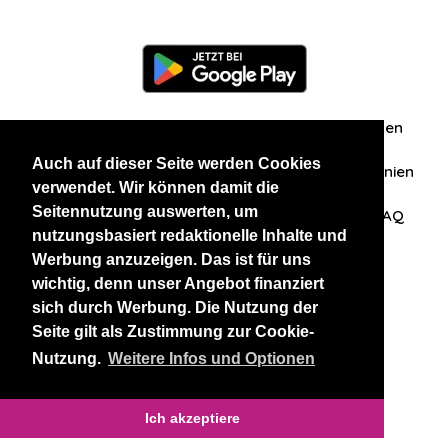
Information
Über uns
Zuschriften/Erfahrungen
Auch auf dieser Seite werden Cookies
Datenschutzerklärung
AGB
Datenschutzrichtlinien
verwendet. Wir können damit die
Seitennutzung auswerten, um
Nehmen Sie Kontakt mit uns auf
Affiliation
FAQ
nutzungsbasiert redaktionelle Inhalte und
Werbung anzuzeigen. Das ist für uns
Unsere anderen Websites
wichtig, denn unser Angebot finanziert
sich durch Werbung. Die Nutzung der
BlackAndBeauties
RussianKisses
Seite gilt als Zustimmung zur Cookie-
Nutzung.
Weitere Infos und Optionen
Copyright 2026 thaidatevip
Ich akzeptiere