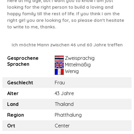
here at my age, but I want you to know I am just
looking for the right person to build a loving and
happy family till the rest of life. If you think I am the
right girl you are looking for, so please don't hesitate
to write to me, thanks.
Ich möchte Mann zwischen 46 und 60 Jahre treffen
Gesprochene
Zweisprachig
Sprachen
Mittelmäßig
Wenig
Geschlecht
Frau
Alter
43 Jahre
Land
Thailand
Region
Phatthalung
Ort
Center