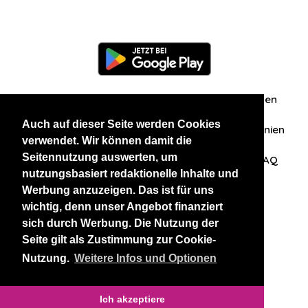
Information
Über uns
Zuschriften/Erfahrungen
Auch auf dieser Seite werden Cookies
Datenschutzerklärung
AGB
Datenschutzrichtlinien
verwendet. Wir können damit die
Seitennutzung auswerten, um
Nehmen Sie Kontakt mit uns auf
Affiliation
FAQ
nutzungsbasiert redaktionelle Inhalte und
Werbung anzuzeigen. Das ist für uns
Unsere anderen Websites
wichtig, denn unser Angebot finanziert
sich durch Werbung. Die Nutzung der
BlackAndBeauties
RussianKisses
Seite gilt als Zustimmung zur Cookie-
Nutzung.
Weitere Infos und Optionen
Copyright 2026 thaidatevip
Ich akzeptiere