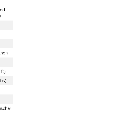
end
g
khon
 ft)
lbs)
ischer