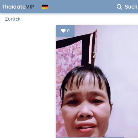
Such
Zurück
0