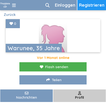
Einloggen
Registrieren
Zurück
0
Warunee, 35 Jahre
Vor 1 Monat online
Flash senden
Teilen
Nachrichten
Profil