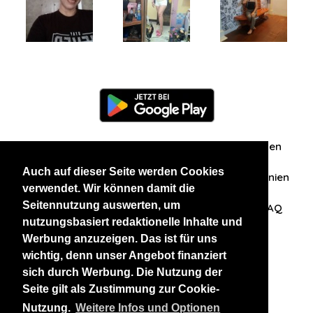
Information
Über uns
Zuschriften/Erfahrungen
Auch auf dieser Seite werden Cookies
Datenschutzerklärung
AGB
Datenschutzrichtlinien
verwendet. Wir können damit die
Seitennutzung auswerten, um
Nehmen Sie Kontakt mit uns auf
Affiliation
FAQ
nutzungsbasiert redaktionelle Inhalte und
Werbung anzuzeigen. Das ist für uns
Unsere anderen Websites
wichtig, denn unser Angebot finanziert
sich durch Werbung. Die Nutzung der
BlackAndBeauties
RussianKisses
Seite gilt als Zustimmung zur Cookie-
Nutzung.
Weitere Infos und Optionen