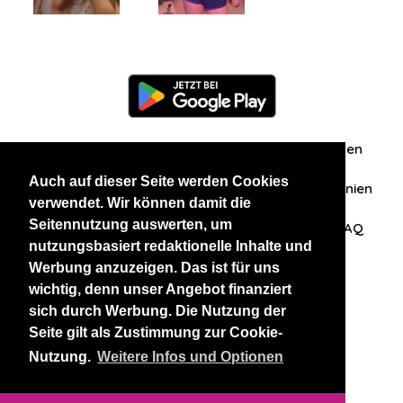
Information
Über uns
Zuschriften/Erfahrungen
Auch auf dieser Seite werden Cookies
Datenschutzerklärung
AGB
Datenschutzrichtlinien
verwendet. Wir können damit die
Seitennutzung auswerten, um
Nehmen Sie Kontakt mit uns auf
Affiliation
FAQ
nutzungsbasiert redaktionelle Inhalte und
Werbung anzuzeigen. Das ist für uns
Unsere anderen Websites
wichtig, denn unser Angebot finanziert
sich durch Werbung. Die Nutzung der
BlackAndBeauties
RussianKisses
Seite gilt als Zustimmung zur Cookie-
Nutzung.
Weitere Infos und Optionen
Copyright 2026 thaidatevip