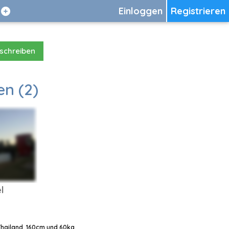
Einloggen
Registrieren
 schreiben
en (2)
l
 Thailand, 160cm und 60kg