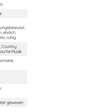
ch
e
tungsbewusst,
, ehrlich,
iv, ruhig
, Country
sische Musik
Romane,
n
ratet gewesen