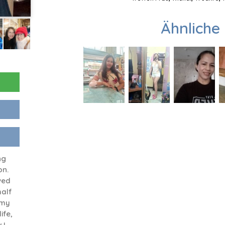
Ähnliche 
ng
on.
ived
half
 my
ife,
 I