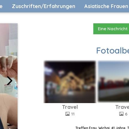
e
Zuschriften/Erfahrungen
Asiatische Frauen
Eine Nachricht
Fotoalb
Travel
Trave
11
6
Treffen Frau, Wichai, 41 Jahre,