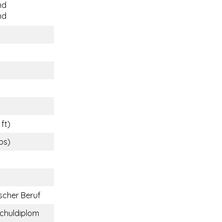
nd
nd
 ft)
lbs)
cher Beruf
chuldiplom