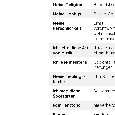
Meine Religion
Buddhistis
Meine Hobbys
Reisen, Caf
Meine
Ernst,
Persönlichkeit
verantwor
optimistisch
kommunikat
Ich liebe diese Art
Jazz-Musik
von Musik
Music, Klas
Ich lese meistens
Gedichte, 
Zeitungen
Meine Lieblings-
Thai Küche
Küche
Ich mag diese
Schwimme
Sportarten
Familienstand
nie verhei
Kinder
kein Kind