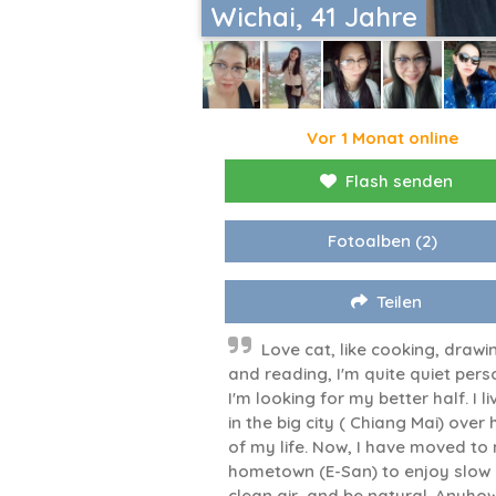
Wichai, 41 Jahre
Vor 1 Monat online
Flash senden
Fotoalben
(2)
Teilen
Love cat, like cooking, drawi
and reading, I'm quite quiet pers
I'm looking for my better half. I l
in the big city ( Chiang Mai) over 
of my life. Now, I have moved to
hometown (E-San) to enjoy slow l
clean air, and be natural. Anyhow