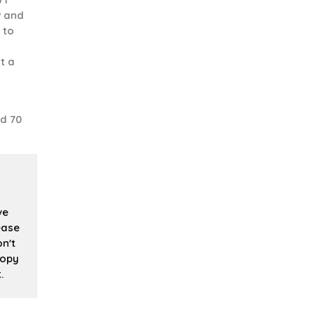
w and
 to
t a
d 70
ve
ease
n't
copy
.