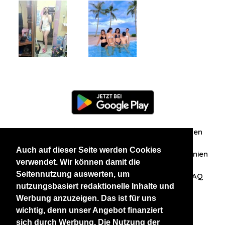
Information
Über uns
Zuschriften/Erfahrungen
Auch auf dieser Seite werden Cookies
Datenschutzerklärung
AGB
Datenschutzrichtlinien
verwendet. Wir können damit die
Seitennutzung auswerten, um
Nehmen Sie Kontakt mit uns auf
Affiliation
FAQ
nutzungsbasiert redaktionelle Inhalte und
Werbung anzuzeigen. Das ist für uns
Unsere anderen Websites
wichtig, denn unser Angebot finanziert
sich durch Werbung. Die Nutzung der