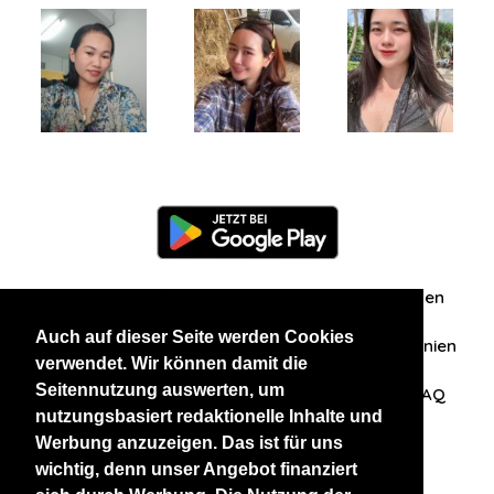
Information
Über uns
Zuschriften/Erfahrungen
Auch auf dieser Seite werden Cookies
Datenschutzerklärung
AGB
Datenschutzrichtlinien
verwendet. Wir können damit die
Seitennutzung auswerten, um
Nehmen Sie Kontakt mit uns auf
Affiliation
FAQ
nutzungsbasiert redaktionelle Inhalte und
Werbung anzuzeigen. Das ist für uns
Unsere anderen Websites
wichtig, denn unser Angebot finanziert