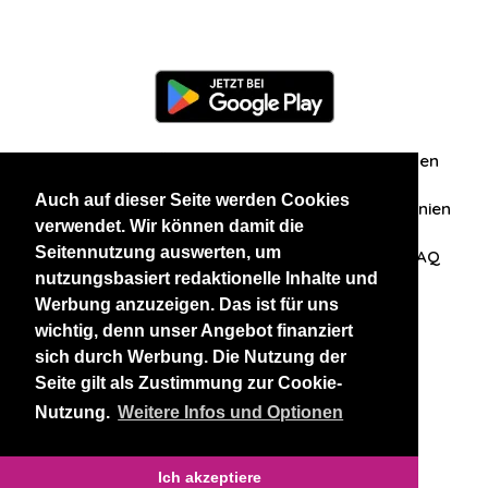
Information
Über uns
Zuschriften/Erfahrungen
Auch auf dieser Seite werden Cookies
Datenschutzerklärung
AGB
Datenschutzrichtlinien
verwendet. Wir können damit die
Seitennutzung auswerten, um
Nehmen Sie Kontakt mit uns auf
Affiliation
FAQ
nutzungsbasiert redaktionelle Inhalte und
Werbung anzuzeigen. Das ist für uns
Unsere anderen Websites
wichtig, denn unser Angebot finanziert
sich durch Werbung. Die Nutzung der
BlackAndBeauties
RussianKisses
Seite gilt als Zustimmung zur Cookie-
Nutzung.
Weitere Infos und Optionen
Copyright 2026 thaidatevip
Ich akzeptiere