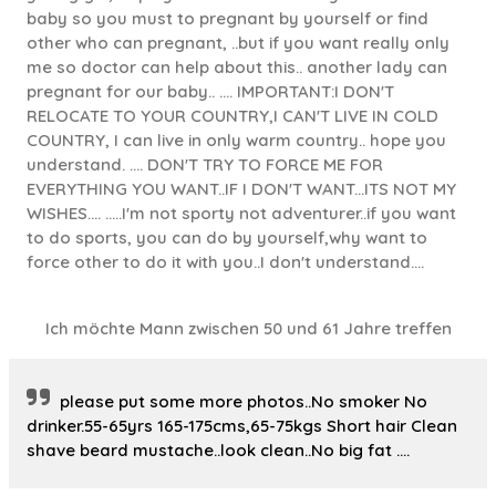
baby so you must to pregnant by yourself or find
other who can pregnant, ..but if you want really only
me so doctor can help about this.. another lady can
pregnant for our baby.. .... IMPORTANT:I DON'T
RELOCATE TO YOUR COUNTRY,I CAN'T LIVE IN COLD
COUNTRY, I can live in only warm country.. hope you
understand. .... DON'T TRY TO FORCE ME FOR
EVERYTHING YOU WANT..IF I DON'T WANT...ITS NOT MY
WISHES.... .....I'm not sporty not adventurer..if you want
to do sports, you can do by yourself,why want to
force other to do it with you..I don't understand....
Ich möchte Mann zwischen 50 und 61 Jahre treffen
please put some more photos..No smoker No
drinker.55-65yrs 165-175cms,65-75kgs Short hair Clean
shave beard mustache..look clean..No big fat ....