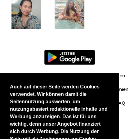
Information
Über uns
Zuschriften/Erfahrungen
Auch auf dieser Seite werden Cookies
Datenschutzerklärung
AGB
Datenschutzrichtlinien
verwendet. Wir können damit die
Seitennutzung auswerten, um
Nehmen Sie Kontakt mit uns auf
Affiliation
FAQ
nutzungsbasiert redaktionelle Inhalte und
Werbung anzuzeigen. Das ist für uns
Unsere anderen Websites
wichtig, denn unser Angebot finanziert
sich durch Werbung. Die Nutzung der
BlackAndBeauties
RussianKisses
Seite gilt als Zustimmung zur Cookie-